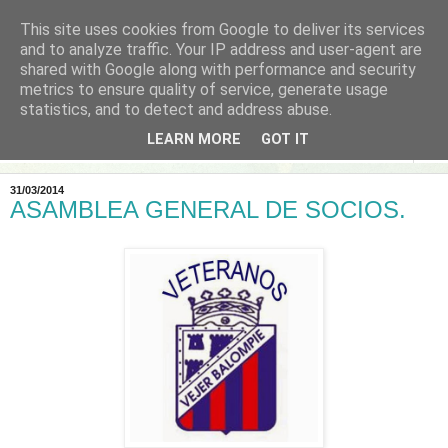
This site uses cookies from Google to deliver its services
and to analyze traffic. Your IP address and user-agent are
shared with Google along with performance and security
metrics to ensure quality of service, generate usage
statistics, and to detect and address abuse.
LEARN MORE
GOT IT
▼
31/03/2014
ASAMBLEA GENERAL DE SOCIOS.