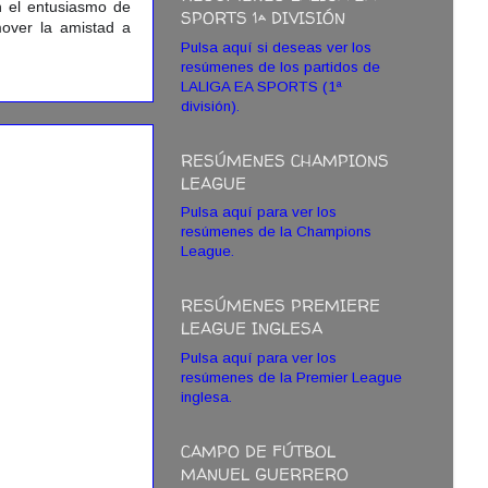
on el entusiasmo de
SPORTS 1ª DIVISIÓN
mover la amistad a
Pulsa aquí si deseas ver los
resúmenes de los partidos de
LALIGA EA SPORTS (1ª
división).
RESÚMENES CHAMPIONS
LEAGUE
Pulsa aquí para ver los
resúmenes de la Champions
League.
RESÚMENES PREMIERE
LEAGUE INGLESA
Pulsa aquí para ver los
resúmenes de la Premier League
inglesa.
CAMPO DE FÚTBOL
MANUEL GUERRERO