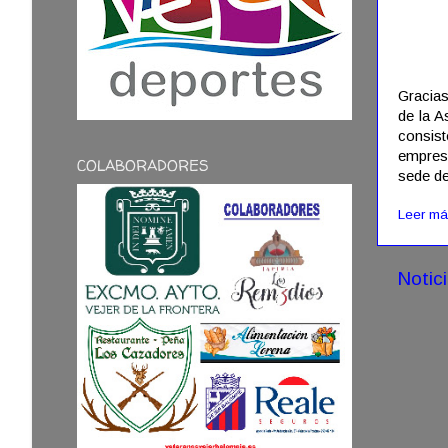
Gracias
de la A
consis
empresa
COLABORADORES
sede de
Leer má
Notic