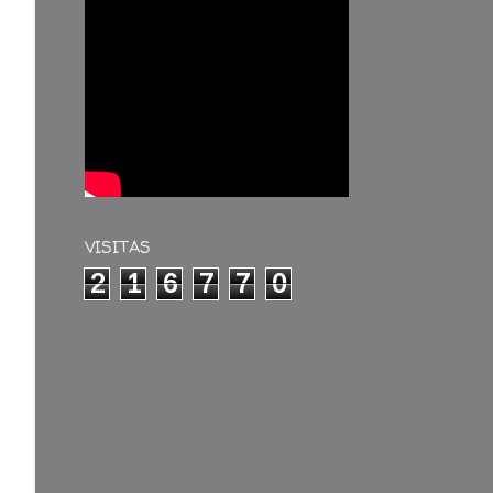
VISITAS
2
1
6
7
7
0