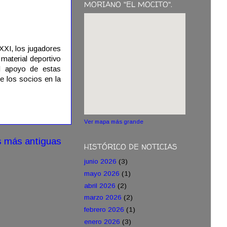
MORIANO "EL MOCITO".
XXI, los jugadores
material deportivo
l apoyo de estas
e los socios en la
Ver mapa más grande
s más antiguas
HISTÓRICO DE NOTICIAS
junio 2026
(3)
mayo 2026
(1)
abril 2026
(2)
marzo 2026
(2)
febrero 2026
(1)
enero 2026
(3)