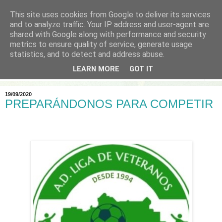
This site uses cookies from Google to deliver its services
and to analyze traffic. Your IP address and user-agent are
shared with Google along with performance and security
metrics to ensure quality of service, generate usage
statistics, and to detect and address abuse.
LEARN MORE
GOT IT
▼
19/09/2020
PREPARÁNDONOS PARA COMPETIR