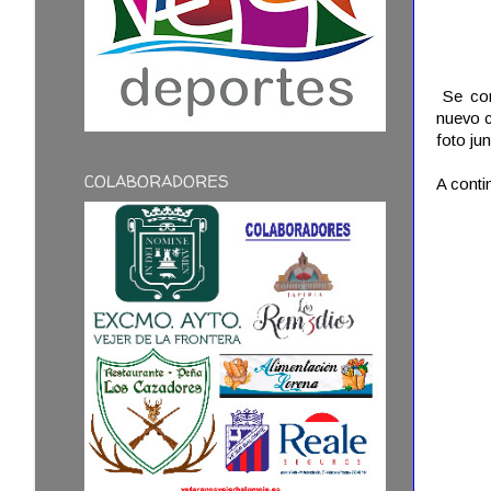
Se cont
nuevo c
foto ju
COLABORADORES
A conti