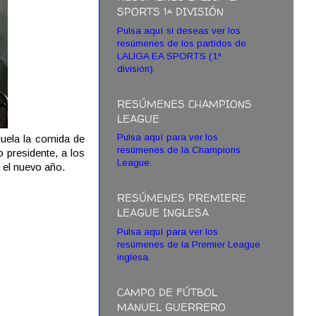
SPORTS 1ª DIVISIÓN
Pulsa aquí si deseas ver los
resúmenes de los partidos de
LALIGA EA SPORTS (1ª
división).
RESÚMENES CHAMPIONS
LEAGUE
Pulsa aquí para ver los
uela la comida de
resúmenes de la Champions
 presidente, a los
League.
 el nuevo año.
RESÚMENES PREMIERE
LEAGUE INGLESA
Pulsa aquí para ver los
resúmenes de la Premier League
inglesa.
CAMPO DE FÚTBOL
MANUEL GUERRERO