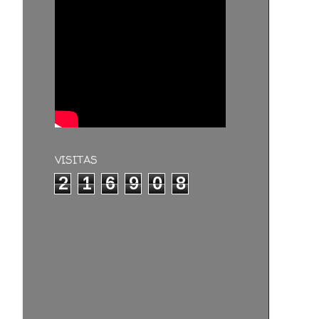
VISITAS
2
1
6
9
0
8