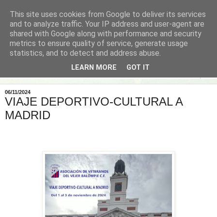
This site uses cookies from Google to deliver its services
and to analyze traffic. Your IP address and user-agent are
shared with Google along with performance and security
metrics to ensure quality of service, generate usage
statistics, and to detect and address abuse.
LEARN MORE
GOT IT
▼
06/11/2024
VIAJE DEPORTIVO-CULTURAL A
MADRID