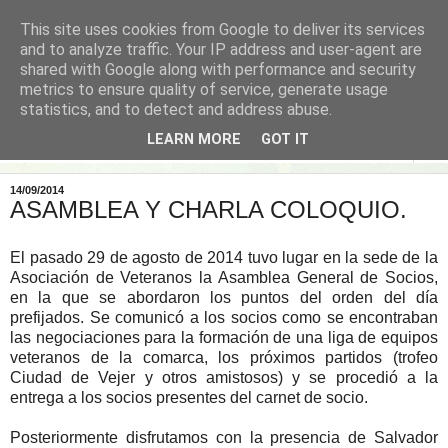
This site uses cookies from Google to deliver its services
and to analyze traffic. Your IP address and user-agent are
shared with Google along with performance and security
metrics to ensure quality of service, generate usage
statistics, and to detect and address abuse.
LEARN MORE
GOT IT
▼
14/09/2014
ASAMBLEA Y CHARLA COLOQUIO.
El pasado 29 de agosto de 2014 tuvo lugar en la sede de la
Asociación de Veteranos la Asamblea General de Socios,
en la que se abordaron los puntos del orden del día
prefijados. Se comunicó a los socios como se encontraban
las negociaciones para la formación de una liga de equipos
veteranos de la comarca, los próximos partidos (trofeo
Ciudad de Vejer y otros amistosos) y se procedió a la
entrega a los socios presentes del carnet de socio.
Posteriormente disfrutamos con la presencia de Salvador