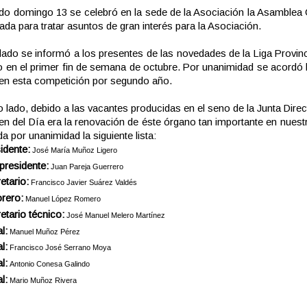
do domingo 13 se celebró en la sede de la Asociación la Asamblea
da para tratar asuntos de gran interés para la Asociación.
lado se informó a los presentes de las novedades de la Liga Provinc
io en el primer fin de semana de octubre. Por unanimidad se acordó l
en esta competición por segundo año.
o lado, debido a las vacantes producidas en el seno de la Junta Direct
en del Día era la renovación de éste órgano tan importante en nuest
a por unanimidad la siguiente lista:
idente:
José María Muñoz Ligero
presidente:
Juan Pareja Guerrero
etario:
Francisco Javier Suárez Valdés
rero:
Manuel López Romero
etario técnico:
José Manuel Melero Martínez
l:
Manuel Muñoz Pérez
l:
Francisco José Serrano Moya
l:
Antonio Conesa Galindo
l:
Mario Muñoz Rivera