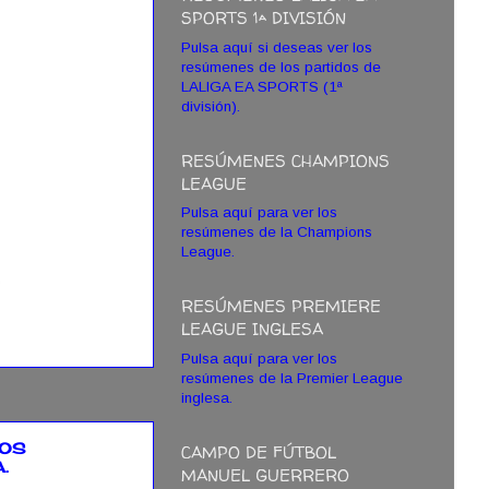
SPORTS 1ª DIVISIÓN
Pulsa aquí si deseas ver los
resúmenes de los partidos de
LALIGA EA SPORTS (1ª
división).
RESÚMENES CHAMPIONS
LEAGUE
Pulsa aquí para ver los
resúmenes de la Champions
League.
RESÚMENES PREMIERE
LEAGUE INGLESA
Pulsa aquí para ver los
resúmenes de la Premier League
inglesa.
IOS
CAMPO DE FÚTBOL
.
MANUEL GUERRERO