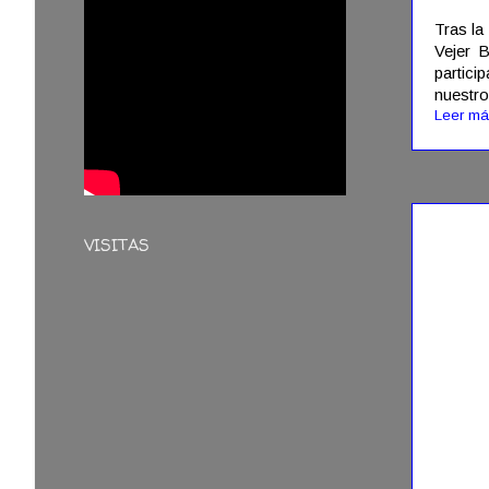
Tras la
Vejer B
partici
nuestro
Leer má
07/09/
VISITAS