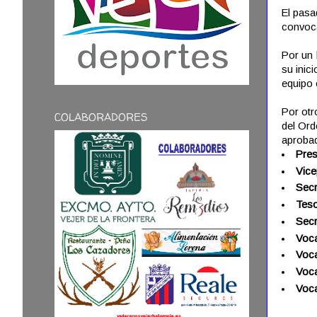
El pasa
convoca
Por un 
su inic
equipo 
Por otr
COLABORADORES
del Ord
aprobad
Pres
Vice
Secr
Teso
Secr
Voca
Voca
Voca
Voca