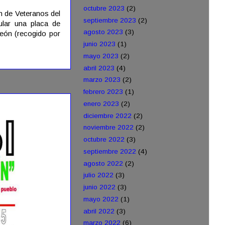
octubre 2023
(2)
n de Veteranos del
septiembre 2023
(2)
gular una placa de
agosto 2023
(3)
peón (recogido por
junio 2023
(1)
mayo 2023
(2)
abril 2023
(4)
marzo 2023
(2)
febrero 2023
(1)
enero 2023
(2)
diciembre 2022
(2)
noviembre 2022
(2)
octubre 2022
(3)
septiembre 2022
(4)
agosto 2022
(2)
julio 2022
(3)
junio 2022
(3)
mayo 2022
(1)
abril 2022
(3)
marzo 2022
(6)