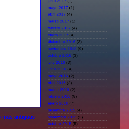
junio 2017
(1)
mayo 2017
(1)
abril 2017
(4)
marzo 2017
(1)
febrero 2017
(4)
enero 2017
(4)
diciembre 2016
(2)
noviembre 2016
(6)
octubre 2016
(3)
julio 2016
(3)
junio 2016
(4)
mayo 2016
(2)
abril 2016
(3)
marzo 2016
(2)
febrero 2016
(8)
enero 2016
(7)
diciembre 2015
(4)
s más antiguas
noviembre 2015
(3)
octubre 2015
(5)