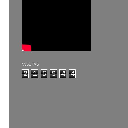
VISITAS
2
1
6
9
4
4