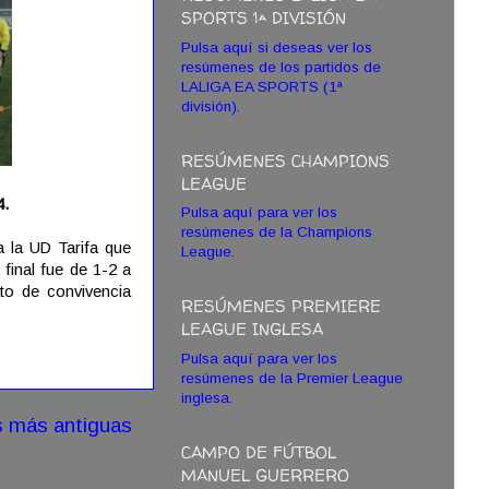
SPORTS 1ª DIVISIÓN
Pulsa aquí si deseas ver los
resúmenes de los partidos de
LALIGA EA SPORTS (1ª
división).
RESÚMENES CHAMPIONS
LEAGUE
4.
Pulsa aquí para ver los
resúmenes de la Champions
 la UD Tarifa que
League.
 final fue de 1-2 a
to de convivencia
RESÚMENES PREMIERE
LEAGUE INGLESA
Pulsa aquí para ver los
resúmenes de la Premier League
inglesa.
s más antiguas
CAMPO DE FÚTBOL
MANUEL GUERRERO