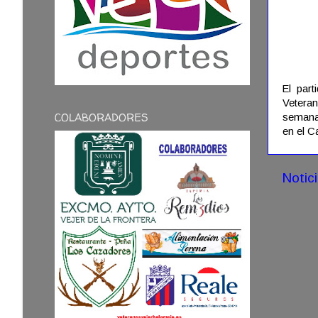
El part
Veteran
COLABORADORES
semana,
en el C
Notic