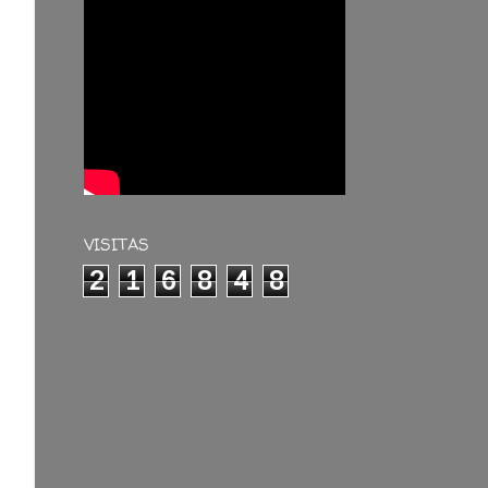
VISITAS
2
1
6
8
4
8