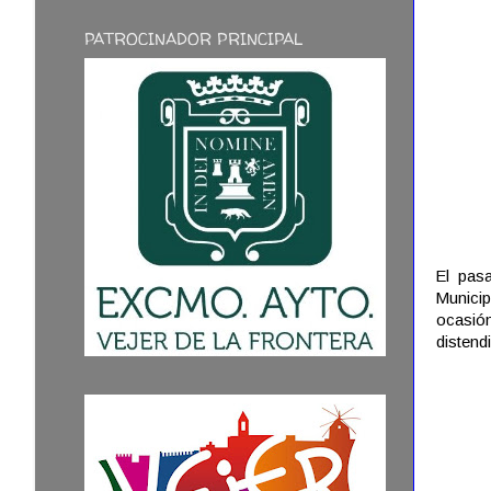
PATROCINADOR PRINCIPAL
El pas
Munici
ocasió
distend