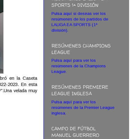
SPORTS 1ª DIVISIÓN
Pulsa aquí si deseas ver los
resúmenes de los partidos de
LALIGA EA SPORTS (1ª
división).
RESÚMENES CHAMPIONS
LEAGUE
Pulsa aquí para ver los
resúmenes de la Champions
League.
ebró en la Caseta
022-2023. En esta
RESÚMENES PREMIERE
y".Una velada muy
LEAGUE INGLESA
Pulsa aquí para ver los
resúmenes de la Premier League
inglesa.
CAMPO DE FÚTBOL
MANUEL GUERRERO