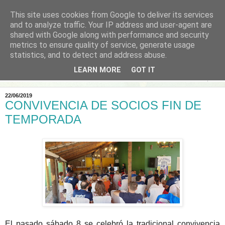
This site uses cookies from Google to deliver its services
and to analyze traffic. Your IP address and user-agent are
shared with Google along with performance and security
metrics to ensure quality of service, generate usage
statistics, and to detect and address abuse.
LEARN MORE
GOT IT
▼
22/06/2019
CONVIVENCIA DE SOCIOS FIN DE
TEMPORADA
El pasado sábado 8 se celebró la tradicional convivencia