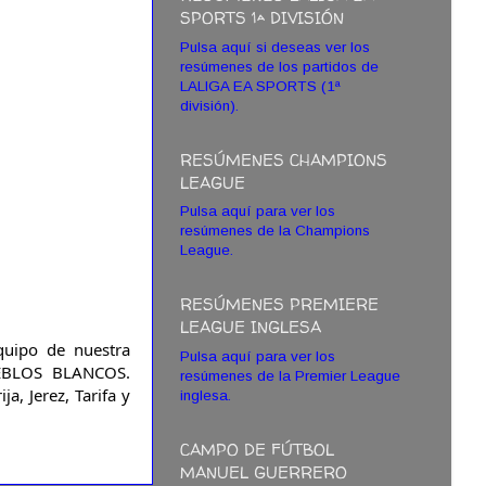
SPORTS 1ª DIVISIÓN
Pulsa aquí si deseas ver los
resúmenes de los partidos de
LALIGA EA SPORTS (1ª
división).
RESÚMENES CHAMPIONS
LEAGUE
Pulsa aquí para ver los
resúmenes de la Champions
League.
RESÚMENES PREMIERE
LEAGUE INGLESA
quipo de nuestra 
Pulsa aquí para ver los
EBLOS BLANCOS. 
resúmenes de la Premier League
, Jerez, Tarifa y 
inglesa.
CAMPO DE FÚTBOL
MANUEL GUERRERO