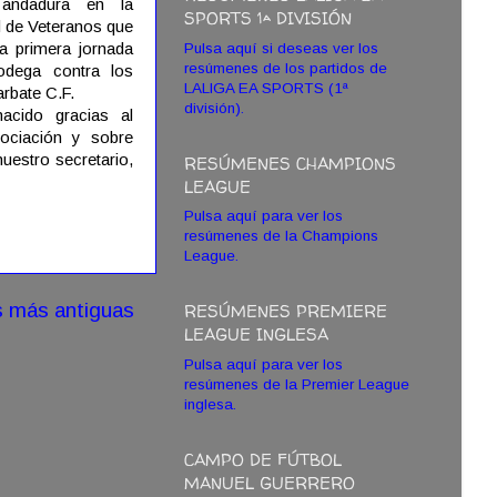
 andadura en la
SPORTS 1ª DIVISIÓN
l de Veteranos que
a primera jornada
Pulsa aquí si deseas ver los
resúmenes de los partidos de
odega contra los
LALIGA EA SPORTS (1ª
rbate C.F.
división).
acido gracias al
ociación y sobre
nuestro secretario,
RESÚMENES CHAMPIONS
LEAGUE
Pulsa aquí para ver los
resúmenes de la Champions
League.
s más antiguas
RESÚMENES PREMIERE
LEAGUE INGLESA
Pulsa aquí para ver los
resúmenes de la Premier League
inglesa.
CAMPO DE FÚTBOL
MANUEL GUERRERO