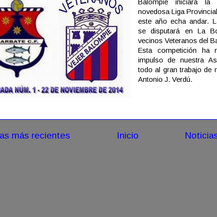
Balompié iniciará la
novedosa Liga Provincia
este año echa andar. L
se disputará en La B
vecinos Veteranos del Ba
Esta competición ha n
impulso de nuestra As
todo al gran trabajo de 
Antonio J. Verdú.
ias más recientes
Inicio
Noticia