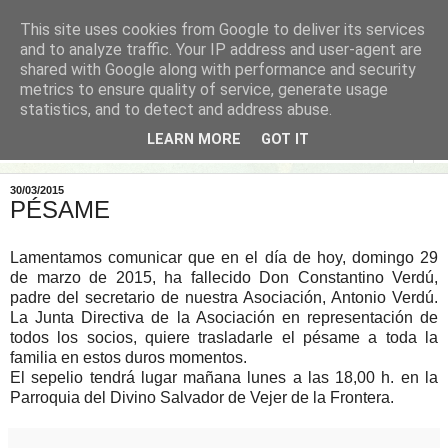
This site uses cookies from Google to deliver its services
and to analyze traffic. Your IP address and user-agent are
shared with Google along with performance and security
metrics to ensure quality of service, generate usage
statistics, and to detect and address abuse.
LEARN MORE
GOT IT
▼
30/03/2015
PÉSAME
Lamentamos comunicar que en el día de hoy, domingo 29
de marzo de 2015, ha fallecido Don Constantino Verdú,
padre del secretario de nuestra Asociación, Antonio Verdú.
La Junta Directiva de la Asociación en representación de
todos los socios, quiere trasladarle el pésame a toda la
familia en estos duros momentos.
El sepelio tendrá lugar mañana lunes a las 18,00 h. en la
Parroquia del Divino Salvador de Vejer de la Frontera.