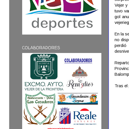
Vejer y
tuvo va
gol anu
vejerie
En la s
no disp
perdió
COLABORADORES
desnivel
Reparto
Provinc
Balompi
Tras el 