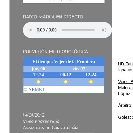
RADIO MARCA EN DIRECTO
PREVISIÓN METEOROLÓGICA
UD Tari
Ignacio
Vejer 
Melero
López, 
Árbitro
14/01/2012
Goles: 
Video proyectado
Asamblea de Constitución