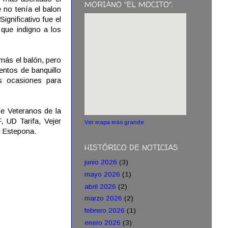
MORIANO "EL MOCITO".
e no tenía el balon
ignificativo fue el
 que indigno a los
 más el balón, pero
entos de banquillo
s ocasiones para
de Veteranos de la
 UD Tarifa, Vejer
Ver mapa más grande
l Estepona.
HISTÓRICO DE NOTICIAS
junio 2026
(3)
mayo 2026
(1)
abril 2026
(2)
marzo 2026
(2)
febrero 2026
(1)
enero 2026
(3)