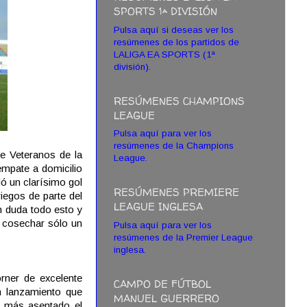
SPORTS 1ª DIVISIÓN
Pulsa aquí si deseas ver los
resúmenes de los partidos de
LALIGA EA SPORTS (1ª
división).
RESÚMENES CHAMPIONS
LEAGUE
Pulsa aquí para ver los
resúmenes de la Champions
e Veteranos de la
League.
empate a domicilio
ló un clarísimo gol
RESÚMENES PREMIERE
riegos de parte del
LEAGUE INGLESA
in duda todo esto y
 y cosechar sólo un
Pulsa aquí para ver los
resúmenes de la Premier League
inglesa.
órner de excelente
CAMPO DE FÚTBOL
n lanzamiento que
MANUEL GUERRERO
vo más asentado el