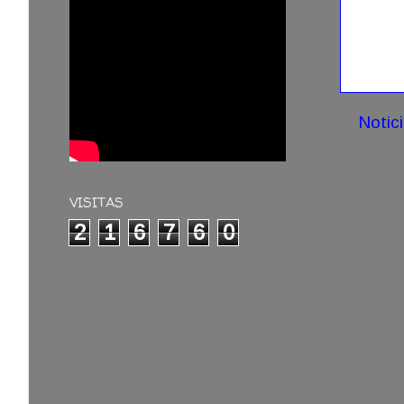
Notic
VISITAS
2
1
6
7
6
0