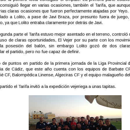
 consiguió llegar en varias ocasiones, también el Tarifa, que aunqu
rias claras ocasiones que fueron perfectamente atajadas por Yeyo. S
lado a Lolito, a pase de Javi Braza, por presunto fuera de juego,
go, ya que Lolito entraba claramente por detrás de Javi.
egunda parte el Tarifa estuvo mejor asentado en el terreno, controló
uso de claras oportunidades, El Vejer por su parte con los movimi
 la posesión del balón, sin embargo Lolito gozó de dos clara
ar el partido, pero no fue capaz de definir.
 de puntos en partido de la primera jornada de la Liga Provincial 
ia de Cádiz, que este año cuenta con los equipos de Barbate CF,
é CF, Balompédica Linense, Algeciras CF y el equipo malagueño de
partido el Tarifa invitó a la expedición vejeriega a unas tapitas.