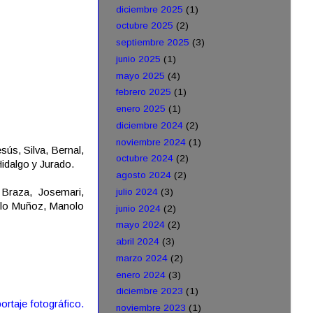
diciembre 2025
(1)
octubre 2025
(2)
septiembre 2025
(3)
junio 2025
(1)
mayo 2025
(4)
febrero 2025
(1)
enero 2025
(1)
diciembre 2024
(2)
noviembre 2024
(1)
sús, Silva, Bernal,
octubre 2024
(2)
Hidalgo y Jurado.
agosto 2024
(2)
 Braza, Josemari,
julio 2024
(3)
olo Muñoz, Manolo
junio 2024
(2)
mayo 2024
(2)
abril 2024
(3)
marzo 2024
(2)
enero 2024
(3)
diciembre 2023
(1)
ortaje fotográfico.
noviembre 2023
(1)