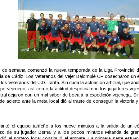
in de semana comenzó la nueva temporada de la Liga Provincial d
ia de Cádiz. Los Veteranos del Vejer Balompié CF cosecharon un 
 los Veteranos del U.D. Tarifa. Sin duda la actuación arbitral, que anu
ipo vejeriego, así como la actitud despótica con los jugadores veje
bitral dejaron con un mal sabor de boca a la expedición vejeriega. S
a de acierto ante la meta local dió al traste de conseguir la victoria
antó el equipo tarifeño a los nueve minutos a la salida de un c
zo de su jugador Bernal y a los pocos minutos Miranda de gra
dió al portero local consiguió el empate. La primera parte estu