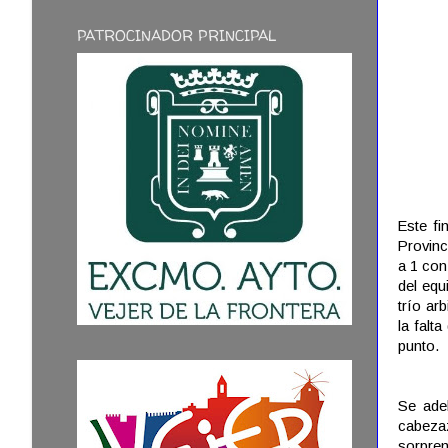
PATROCINADOR PRINCIPAL
Este f
Provinc
a 1 con
del equ
trío ar
la falt
punto.
Se adel
cabeza
sorpren