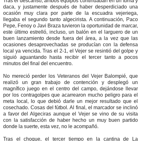
Tras el descanso, ambos equipos continuaban en un toma y
daca, y justamente después de haber desperdiciado una
ocasión muy clara por parte de la escuadra vejeriega,
llegaba el segundo tanto algecirista. A continuación, Paco
Pepe, Fenoy o Javi Braza tuvieron la oportunidad de marcar,
este último estrelló, incluso, un balón en el larguero de un
buen lanzamiento desde fuera del área, a la vez que las
ocasiones desaprovechadas se producían con la defensa
local ya vencida. Tras el 2-1, el Vejer se resintió del golpe y
siguió aguantando hasta recibir el tercer tanto a pocos
minutos del final del encuentro.
No mereció perder los Veteranos del Vejer Balompié, que
realizó un gran trabajo de contención y desplegó un
magnífico juego en el centro del campo, dejándose llevar
por los contragolpes que acarrearon mucho peligro para el
meta local, lo que debió darle un mejor resultado que el
cosechado. Cosas del fútbol. Al final, el marcador se inclinó
a favor del Algeciras aunque el Vejer se vino de su visita
con la satisfacción de haber hecho un muy buen partido
donde la suerte, esta vez, no le acompañó.
Tras el choque, el tercer tiempo en la cantina de La