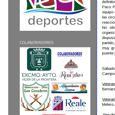
definiti
Paco Pe
equipo 
las cir
reaccio
No obs
organiz
dispuso
COLABORADORES
partid
muy gr
puente 
Sábado,
Campo 
Vetera
Bernard
Vetera
Melero,
Resulta