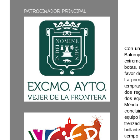
PATROCINADOR PRINCIPAL
Con un 
Balompi
extreme
botas, 
favor d
La pri
tempran
dos reg
dos equ
Mérida 
conclui
equipo 
trenza
brillan
tiempo 