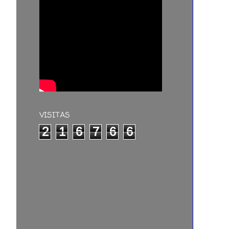
VISITAS
2
1
6
7
6
6