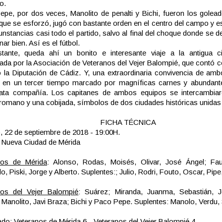
vo.
pe, por dos veces, Manolito de penalti y Bichi, fueron los golead
que se esforzó, jugó con bastante orden en el centro del campo y es
cunstancias casi todo el partido, salvo al final del choque donde se
nar bien. Así es el fútbol.
tante, queda ahí un bonito e interesante viaje a la antigua c
ada por la Asociación de Veteranos del Vejer Balompié, que contó 
 la Diputación de Cádiz. Y, una extraordinaria convivencia de amb
o, en un tercer tiempo marcado por magníficas carnes y abundant
ata compañía. Los capitanes de ambos equipos se intercambiar
romano y una cobijada, símbolos de dos ciudades históricas unidas 
FICHA TÉCNICA
 22 de septiembre de 2018 - 19:00H.
Nueva Ciudad de Mérida
nos de Mérida
: Alonso, Rodas, Moisés, Olivar, José Ángel; Fa
o, Piski, Jorge y Alberto. Suplentes:; Julio, Rodri, Fouto, Oscar, Pipe,
nos del Vejer Balompié
: Suárez; Miranda, Juanma, Sebastián, J
 Manolito, Javi Braza; Bichi y Paco Pepe. Suplentes: Manolo, Verdu,
do: Veteranos de Mérida 6 - Veteranos del Vejer Balompié 4.