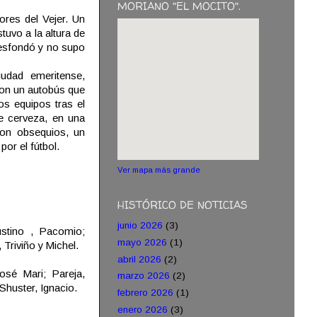
MORIANO "EL MOCITO".
ores del Vejer. Un
tuvo a la altura de
 desfondó y no supo
iudad emeritense,
con un autobús que
os equipos tras el
e cerveza, en una
on obsequios, un
por el fútbol.
Ver mapa más grande
HISTÓRICO DE NOTICIAS
junio 2026
(3)
ustino , Pacomio;
mayo 2026
(1)
 Triviño y Michel.
abril 2026
(2)
osé Mari; Pareja,
marzo 2026
(2)
 Shuster, Ignacio.
febrero 2026
(1)
enero 2026
(3)