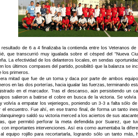
resultado de 6 a 4 finalizaba la contienda entre los Veteranos de 
é, que transcurrió muy igualada sobre el césped del "Nueva Ciud
ña. La efectividad de los delanteros locales, en sendas oportunida
en los últimos compases del partido, posibilitó que la balanza se inc
e los primeros.
mera mitad que fue de un toma y daca por parte de ambos equip
eros en las dos porterías, hacia igualar las fuerzas, terminando es
istrado en el marcador. Tras el descanso, aún persistiendo un ca
ipos salieron a batirse el cobre en busca de la victoria. Se volvía
y volvía a empatar los vejeriegos, poniendo un 3-3 a falta sólo d
r el encuentro. Fue ahí, en ese tramo final, de forma un tanto ine
blanquinegro saldó su victoria merced a los aciertos de sus atacant
das, que permitió perforar la meta defendida por Suarez, que t
te con importantes intervenciones. Así era como aumentaba la difere
al equipo rojillo para recortartarla, logrando sólo un tanto más, h