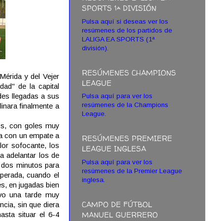
SPORTS 1ª DIVISIÓN
Pulsa aquí si deseas ver los
resúmenes de los partidos de
LALIGA EA SPORTS (1ª
división).
RESÚMENES CHAMPIONS
Mérida y del Vejer
LEAGUE
ad" de la capital
des llegadas a sus
Pulsa aquí para ver los
resúmenes de la Champions
linara finalmente a
League.
os, con goles muy
ta con un empate a
RESÚMENES PREMIERE
lor sofocante, los
LEAGUE INGLESA
 a adelantar los de
Pulsa aquí para ver los
e dos minutos para
resúmenes de la Premier League
sperada, cuando el
inglesa.
es, en jugadas bien
uvo una tarde muy
CAMPO DE FÚTBOL
ncia, sin que diera
MANUEL GUERRERO
asta situar el 6-4