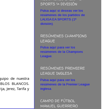
SPORTS 1ª DIVISIÓN
Pulsa aquí si deseas ver los
resúmenes de los partidos de
LALIGA EA SPORTS (1ª
división).
RESÚMENES CHAMPIONS
LEAGUE
Pulsa aquí para ver los
resúmenes de la Champions
League.
RESÚMENES PREMIERE
LEAGUE INGLESA
quipo de nuestra 
Pulsa aquí para ver los
EBLOS BLANCOS. 
resúmenes de la Premier League
, Jerez, Tarifa y 
inglesa.
CAMPO DE FÚTBOL
MANUEL GUERRERO