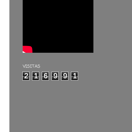
VISITAS
2
1
6
9
9
1