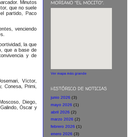
MORIANO "EL MOCITO".
marcador. Minutos
tor, que no suele
el partido, Paco
rentes, venciendo
es.
ortividad, la que
po, que a base de
convivencia y de
Ver mapa más grande
emari, Víctor,
y, Conesa, Primi,
HISTÓRICO DE NOTICIAS
junio 2026
(3)
oscoso, Diego,
mayo 2026
(1)
 Galindo, Óscar y
abril 2026
(2)
marzo 2026
(2)
febrero 2026
(1)
enero 2026
(3)