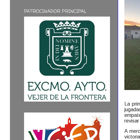
PATROCINADOR PRINCIPAL
La pri
jugada
empate
revisa
A merce
victor