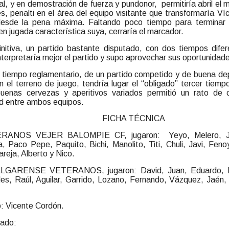
l, y en demostración de fuerza y pundonor, permitiría abril el 
, penalti en el área del equipo visitante que transformaría Víc
 desde la pena máxima. Faltando poco tiempo para terminar 
n jugada característica suya, cerraría el marcador.
initiva, un partido bastante disputado, con dos tiempos dife
nterpretaría mejor el partido y supo aprovechar sus oportunidad
l tiempo reglamentario, de un partido competido y de buena dep
en el terreno de juego, tendría lugar el “obligado” tercer tiem
uenas cervezas y aperitivos variados permitió un rato de 
d entre ambos equipos.
FICHA TÉCNICA
RANOS VEJER BALOMPIE CF, jugaron: Yeyo, Melero, Jos
, Paco Pepe, Paquito, Bichi, Manolito, Titi, Chuli, Javi, Feno
reja, Alberto y Nico.
ALGARENSE VETERANOS, jugaron: David, Juan, Eduardo, M
es, Raúl, Aguilar, Garrido, Lozano, Fernando, Vázquez, Jaén,
o: Vicente Cordón.
tado: