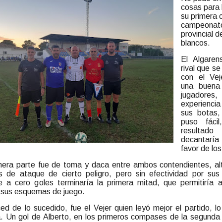
cosas para 
su primera c
campeonato
provincial d
blancos.
El Algaren
rival que se
con el Vej
una buena
jugador
experienc
sus botas,
puso fáci
resultado
decantarí
favor de los
mera parte fue de toma y daca entre ambos contendientes, al
s de ataque de cierto peligro, pero sin efectividad por sus
 a cero goles terminaría la primera mitad, que permitiría
r sus esquemas de juego.
d de lo sucedido, fue el Vejer quien leyó mejor el partido, lo 
ia. Un gol de Alberto, en los primeros compases de la segunda