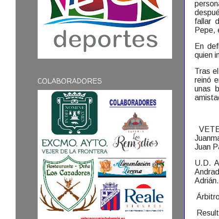
persona
después
fallar
Pepe, e
En def
quien i
Tras e
reinó 
COLABORADORES
unas b
amista
VETE
Juanma
Juan Pa
U.D. 
Andrad
Adrián.
Árbitr
Resul