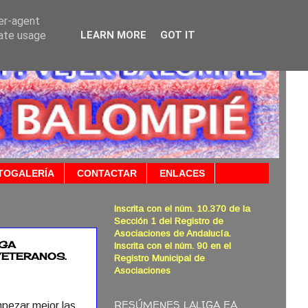
ser-agent
rate usage
LEARN MORE
GOT IT
TOGALERÍA
CONTACTAR
ENLACES
Inscrita con el núm. 10.370 de la
Sección 1 del Registro de
Asociaciones de Andalucía.
IGA
Inscrita con el núm. 90 en el
VETERANOS.
Registro Municipal de
Asociaciones
RESÚMENES LALIGA EA
pezar mejor las