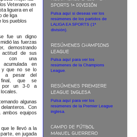
SPORTS 1ª DIVISIÓN
los Veteranos en
ita liguera en el
Pulsa aquí si deseas ver los
 de liga
resúmenes de los partidos de
e los pueblos
LALIGA EA SPORTS (1ª
división).
se fue un digno
 midió las fuerzas
RESÚMENES CHAMPIONS
er, demostrando
LEAGUE
 actitud de sus
es, con una
Pulsa aquí para ver los
ia acumulada en
resúmenes de la Champions
 y que no se lo
League.
l, a pesar del
 final, que se
RESÚMENES PREMIERE
a por un 3-0 a
 locales.
LEAGUE INGLESA
Pulsa aquí para ver los
ternando algunas
resúmenes de la Premier League
 delanteros. Con
inglesa.
 a ambos equipos
CAMPO DE FÚTBOL
que le llevó a la
MANUEL GUERRERO
 parte, en jugada