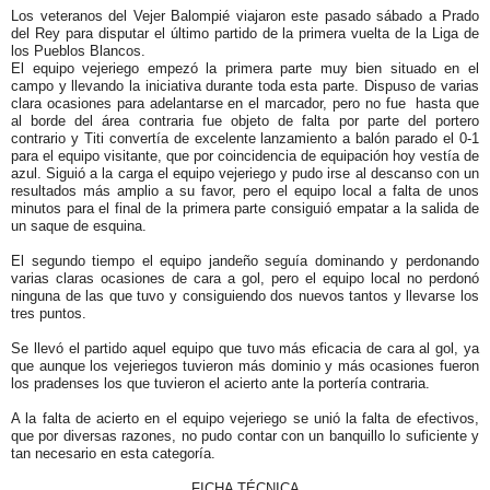
Los veteranos del Vejer Balompié viajaron este pasado sábado a Prado
del Rey para disputar el último partido de la primera vuelta de la Liga de
los Pueblos Blancos.
El equipo vejeriego empezó la primera parte muy bien situado en el
campo y llevando la iniciativa durante toda esta parte. Dispuso de varias
clara ocasiones para adelantarse en el marcador, pero no fue hasta que
al borde del área contraria fue objeto de falta por parte del portero
contrario y Titi convertía de excelente lanzamiento a balón parado el 0-1
para el equipo visitante, que por coincidencia de equipación hoy vestía de
azul. Siguió a la carga el equipo vejeriego y pudo irse al descanso con un
resultados más amplio a su favor, pero el equipo local a falta de unos
minutos para el final de la primera parte consiguió empatar a la salida de
un saque de esquina.
El segundo tiempo el equipo jandeño seguía dominando y perdonando
varias claras ocasiones de cara a gol, pero el equipo local no perdonó
ninguna de las que tuvo y consiguiendo dos nuevos tantos y llevarse los
tres puntos.
Se llevó el partido aquel equipo que tuvo más eficacia de cara al gol, ya
que aunque los vejeriegos tuvieron más dominio y más ocasiones fueron
los pradenses los que tuvieron el acierto ante la portería contraria.
A la falta de acierto en el equipo vejeriego se unió la falta de efectivos,
que por diversas razones, no pudo contar con un banquillo lo suficiente y
tan necesario en esta categoría.
FICHA TÉCNICA