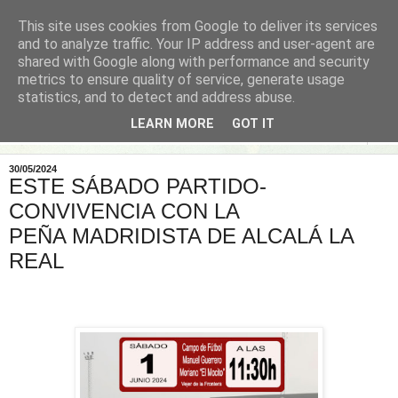
This site uses cookies from Google to deliver its services
and to analyze traffic. Your IP address and user-agent are
shared with Google along with performance and security
metrics to ensure quality of service, generate usage
statistics, and to detect and address abuse.
LEARN MORE
GOT IT
▼
30/05/2024
ESTE SÁBADO PARTIDO-
CONVIVENCIA CON LA
PEÑA MADRIDISTA DE ALCALÁ LA
REAL