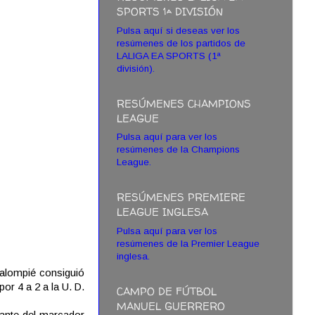
SPORTS 1ª DIVISIÓN
Pulsa aquí si deseas ver los
resúmenes de los partidos de
LALIGA EA SPORTS (1ª
división).
RESÚMENES CHAMPIONS
LEAGUE
Pulsa aquí para ver los
resúmenes de la Champions
League.
RESÚMENES PREMIERE
LEAGUE INGLESA
Pulsa aquí para ver los
resúmenes de la Premier League
inglesa.
Balompié consiguió
or 4 a 2 a la U. D.
CAMPO DE FÚTBOL
MANUEL GUERRERO
lante del marcador