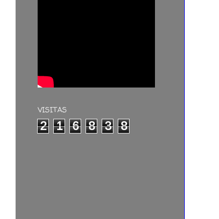
VISITAS
2
1
6
8
3
8