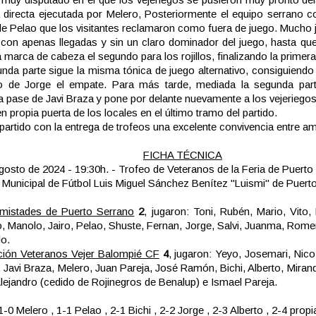
a directa ejecutada por Melero, Posteriormente el equipo serrano 
de Pelao que los visitantes reclamaron como fuera de juego. Mucho 
on apenas llegadas y sin un claro dominador del juego, hasta que
 marca de cabeza el segundo para los rojillos, finalizando la primera
nda parte sigue la misma tónica de juego alternativo, consiguiendo 
o de Jorge el empate. Para más tarde, mediada la segunda parte,
a pase de Javi Braza y pone por delante nuevamente a los vejeriegos
en propia puerta de los locales en el último tramo del partido.
 partido con la entrega de trofeos una excelente convivencia entre 
FICHA TÉCNICA
gosto de 2024 - 19:30h. - Trofeo de Veteranos de la Feria de Puerto
unicipal de Fútbol Luis Miguel Sánchez Benítez "Luismi" de Puert
Amistades de Puerto Serrano
2
, jugaron: Toni, Rubén, Mario, Vito, 
 Manolo, Jairo, Pelao, Shuste, Fernan, Jorge, Salvi, Juanma, Rome
o.
ción Veteranos Vejer Balompié CF
4
, jugaron: Yeyo, Josemari, Nico
 Javi Braza, Melero, Juan Pareja, José Ramón, Bichi, Alberto, Miran
Alejandro (cedido de Rojinegros de Benalup) e Ismael Pareja.
1-0 Melero , 1-1 Pelao , 2-1 Bichi , 2-2 Jorge , 2-3 Alberto , 2-4 propi