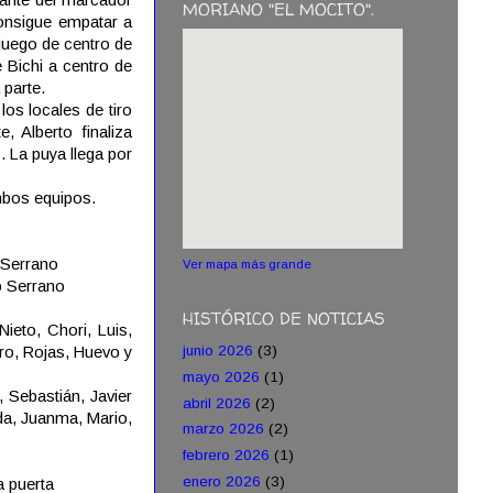
MORIANO "EL MOCITO".
consigue empatar a
juego de centro de
 Bichi a centro de
 parte.
los locales de tiro
 Alberto finaliza
. La puya llega por
ambos equipos.
 Serrano
Ver mapa más grande
o Serrano
HISTÓRICO DE NOTICIAS
Nieto, Chori, Luis,
junio 2026
(3)
ro, Rojas, Huevo y
mayo 2026
(1)
, Sebastián, Javier
abril 2026
(2)
da, Juanma, Mario,
marzo 2026
(2)
febrero 2026
(1)
enero 2026
(3)
a puerta