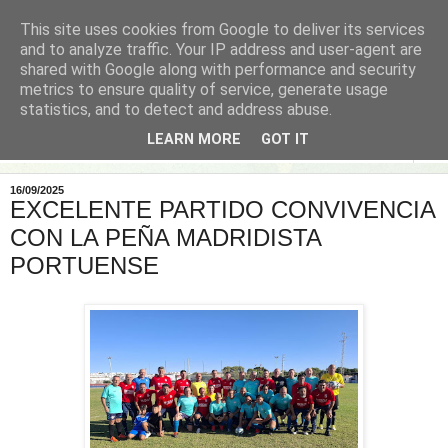
This site uses cookies from Google to deliver its services
and to analyze traffic. Your IP address and user-agent are
shared with Google along with performance and security
metrics to ensure quality of service, generate usage
statistics, and to detect and address abuse.
LEARN MORE
GOT IT
▼
16/09/2025
EXCELENTE PARTIDO CONVIVENCIA
CON LA PEÑA MADRIDISTA
PORTUENSE