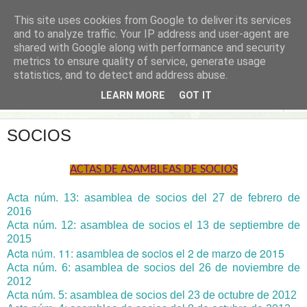
This site uses cookies from Google to deliver its services
and to analyze traffic. Your IP address and user-agent are
shared with Google along with performance and security
metrics to ensure quality of service, generate usage
statistics, and to detect and address abuse.
LEARN MORE
GOT IT
▼
SOCIOS
AC
TAS DE ASAMBLEAS
DE S
OCIOS
Acta núm. 13: asamblea de socios del 27 de febrero de
2016
Acta núm. 12: asamblea de socios el 13 de septiembre de
2015
Acta núm. 11: asamblea de socios el 2 de marzo de 2015
Acta núm. 6: asamblea de socios del 26 de noviembre de
2012
Acta núm. 5: asamblea de socios del 23 de octubre de 2012