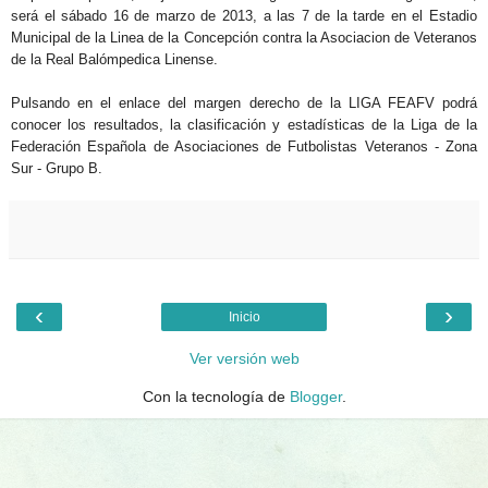
será el
sábado
16
de ma
rzo
de 2013, a las
7 de la
tarde
en el
Es
tadio
Municipal de la Linea de la Conce
pción contra l
a Asociacion de V
eteran
os
de la R
eal Balómpedica
Linense.
Pulsando en el enlace del margen derecho de la LIGA FEAFV podrá
conocer los resultados, la clasificación y estadísticas de la Liga de la
Federación Española de Asociaciones de Futbolistas Veteranos - Zona
Sur - Grupo B.
‹
›
Inicio
Ver versión web
Con la tecnología de
Blogger
.