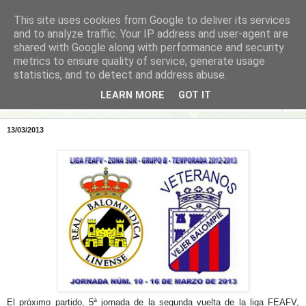
This site uses cookies from Google to deliver its services
and to analyze traffic. Your IP address and user-agent are
shared with Google along with performance and security
metrics to ensure quality of service, generate usage
statistics, and to detect and address abuse.
LEARN MORE
GOT IT
▼
13/03/2013
El próximo partido, 5ª jornada de la segunda vuelta de la liga FEAFV,