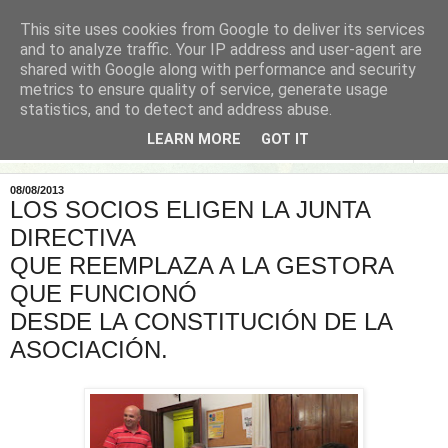
This site uses cookies from Google to deliver its services
and to analyze traffic. Your IP address and user-agent are
shared with Google along with performance and security
metrics to ensure quality of service, generate usage
statistics, and to detect and address abuse.
LEARN MORE
GOT IT
▼
08/08/2013
LOS SOCIOS ELIGEN LA JUNTA
DIRECTIVA
QUE REEMPLAZA A LA GESTORA
QUE FUNCIONÓ
DESDE LA CONSTITUCIÓN DE LA
ASOCIACIÓN.