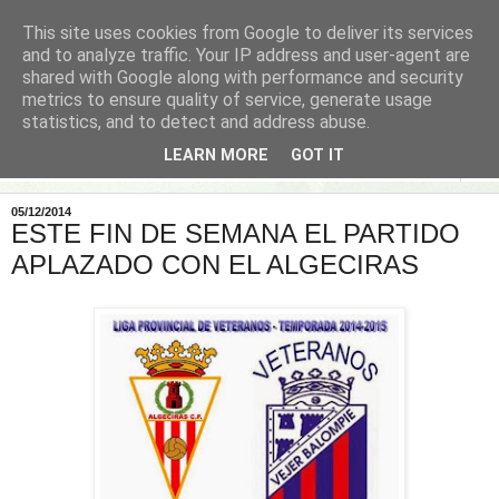
This site uses cookies from Google to deliver its services
and to analyze traffic. Your IP address and user-agent are
shared with Google along with performance and security
metrics to ensure quality of service, generate usage
statistics, and to detect and address abuse.
LEARN MORE
GOT IT
▼
05/12/2014
ESTE FIN DE SEMANA EL PARTIDO
APLAZADO CON EL ALGECIRAS