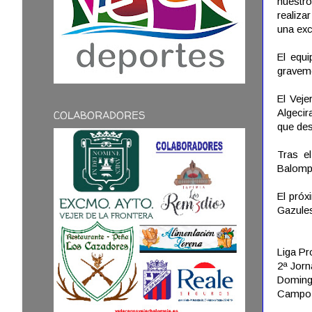
nuestro
realiza
una exc
El equi
graveme
El Veje
Algecir
COLABORADORES
que de
Tras e
Balompi
El próx
Gazules
Liga Pr
2ª Jor
Domingo
Campo "