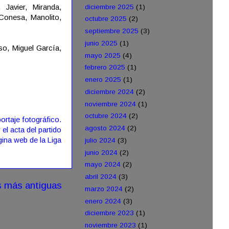
 Javier, Miranda,
diciembre 2025
(1)
Conesa, Manolito,
octubre 2025
(2)
septiembre 2025
(3)
junio 2025
(1)
so, Miguel García,
mayo 2025
(4)
febrero 2025
(1)
enero 2025
(1)
diciembre 2024
(2)
noviembre 2024
(1)
octubre 2024
(2)
ortaje fotográfico.
agosto 2024
(2)
 el acta del partido
gina web de la Liga
julio 2024
(3)
junio 2024
(2)
mayo 2024
(2)
abril 2024
(3)
s más antiguas
marzo 2024
(2)
enero 2024
(3)
diciembre 2023
(1)
noviembre 2023
(1)