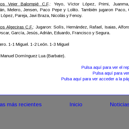
nos Vejer Balompié C.F
.: Yeyo, Víctor López, Primi, Juanma,
ián, Melero, Jensen, Paco Pepe y Lolito. También jugaron Paco, 
López, Pareja, Javi Braza, Nicolás y Fenoy.
os Algeciras C.F.
: Jugaron: Solís, Hernández, Rafael, Isaias, Alfon
scar, García, Jesús, Adrián, Eduardo, Francisco y Segura.
ero. 1-1 Miguel. 1-2 León. 1-3 Miguel
: Manuel Domínguez Lua (Barbate).
Pulsa aquí para ver el rep
Pulsa aquí para ver
Pulsa aquí para ver acceder a la pá
ias más recientes
Inicio
Noticia