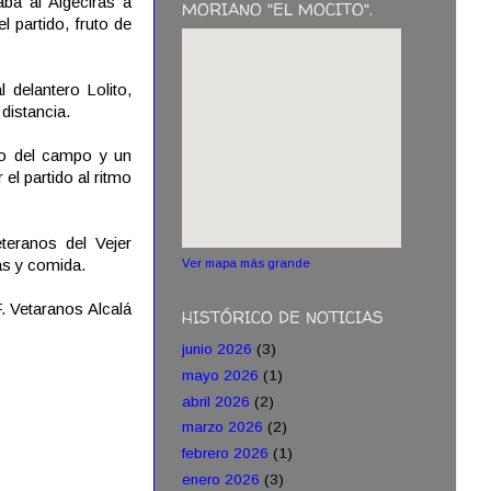
ba al Algeciras a
MORIANO "EL MOCITO".
l partido, fruto de
l delantero Lolito,
distancia.
do del campo y un
 el partido al ritmo
teranos del Vejer
as y comida.
Ver mapa más grande
F. Vetaranos Alcalá
HISTÓRICO DE NOTICIAS
junio 2026
(3)
mayo 2026
(1)
abril 2026
(2)
marzo 2026
(2)
febrero 2026
(1)
enero 2026
(3)