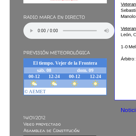
Vetera
Sebast
Manolo 
RADIO MARCA EN DIRECTO
Veteran
León, O
1-0 Mel
PREVISIÓN METEOROLÓGICA
Árbitro
Notic
14/01/2012
Video proyectado
Asamblea de Constitución