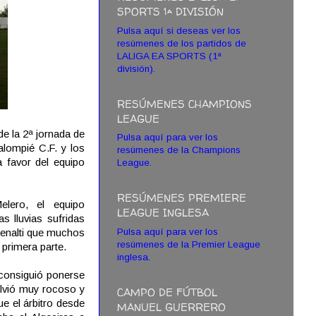
SPORTS 1ª DIVISIÓN
Pulsa aquí si deseas ver los
resúmenes de los partidos de
LALIGA EA SPORTS (1ª
división).
RESÚMENES CHAMPIONS
LEAGUE
e la 2ª jornada de
Pulsa aquí para ver los
alompié C.F. y los
resúmenes de la Champions
a favor del equipo
League.
RESÚMENES PREMIERE
elero, el equipo
LEAGUE INGLESA
 lluvias sufridas
Pulsa aquí para ver los
 penalti que muchos
resúmenes de la Premier League
 primera parte.
inglesa.
consiguió ponerse
olvió muy rocoso y
CAMPO DE FÚTBOL
ue el árbitro desde
MANUEL GUERRERO