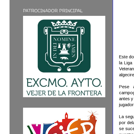
PATROCINADOR PRINCIPAL
Este do
la Liga
Veteran
algecir
Pese a
campog
antes y
jugador
La segu
por del
se suce