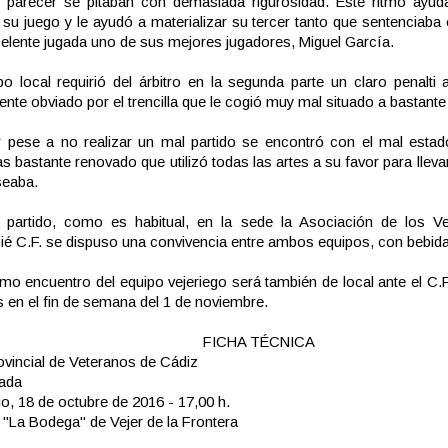
 parecer se pitaban con demasiada rigurosidad. Este ritmo ayuda
r su juego y le ayudó a materializar su tercer tanto que sentenciaba e
elente jugada uno de sus mejores jugadores, Miguel García.
po local requirió del árbitro en la segunda parte un claro penalti a
nte obviado por el trencilla que le cogió muy mal situado a bastante 
r pese a no realizar un mal partido se encontró con el mal esta
as bastante renovado que utilizó todas las artes a su favor para llevar
seaba.
l partido, como es habitual, en la sede la Asociación de los Ve
é C.F. se dispuso una convivencia entre ambos equipos, con bebid
imo encuentro del equipo vejeriego será también de local ante el C.
 en el fin de semana del 1 de noviembre.
FICHA TÉCNICA
ovincial de Veteranos de Cádiz
nada
, 18 de octubre de 2016 - 17,00 h.
La Bodega" de Vejer de la Frontera