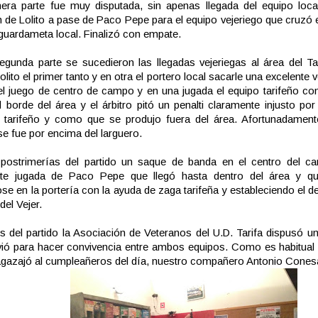
era parte fue muy disputada, sin apenas llegada del equipo loca
 de Lolito a pase de Paco Pepe para el equipo vejeriego que cruzó 
 guardameta local. Finalizó con empate.
egunda parte se sucedieron las llegadas vejeriegas al área del Ta
olito el primer tanto y en otra el portero local sacarle una excelente
el juego de centro de campo y en una jugada el equipo tarifeño co
al borde del área y el árbitro pitó un penalti claramente injusto por
 tarifeño y como que se produjo fuera del área. Afortunadamente
 se fue por encima del larguero.
 postrimerías del partido un saque de banda en el centro del c
nte jugada de Paco Pepe que llegó hasta dentro del área y qu
se en la portería con la ayuda de zaga tarifeña y estableciendo el de
del Vejer.
 del partido la Asociación de Veteranos del U.D. Tarifa dispusó un
vió para hacer convivencia entre ambos equipos. Como es habitual
agazajó al cumpleañeros del día, nuestro compañero Antonio Cones