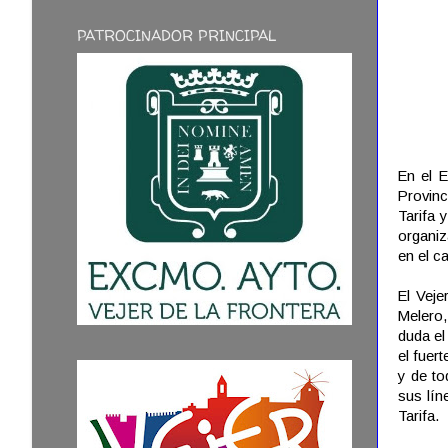
PATROCINADOR PRINCIPAL
En el E
Provinc
Tarifa 
organiz
en el c
El Veje
Melero,
duda el
el fuer
y de to
sus lín
Tarifa.