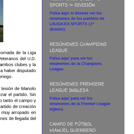
SPORTS 1ª DIVISIÓN
Pulsa aquí si deseas ver los
resúmenes de los partidos de
LALIGA EA SPORTS (1ª
división).
RESÚMENES CHAMPIONS
LEAGUE
ornada de la Liga
Pulsa aquí para ver los
Veteranos del U.D.
resúmenes de la Champions
 ambos clubes y la
League.
ría haber disputado
eriego.
RESÚMENES PREMIERE
r lesión de Manolo
LEAGUE INGLESA
ar el partido. Sin
Pulsa aquí para ver los
ro tanto el campo y
resúmenes de la Premier League
artido de creación
inglesa.
te muy arropado en
nes de llegada del
CAMPO DE FÚTBOL
MANUEL GUERRERO