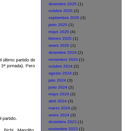
diciembre 2025
(1)
octubre 2025
(2)
septiembre 2025
(3)
junio 2025
(1)
mayo 2025
(4)
febrero 2025
(1)
enero 2025
(1)
diciembre 2024
(2)
noviembre 2024
(1)
l último partido de
 3ª jornada). Pero
octubre 2024
(2)
agosto 2024
(2)
julio 2024
(3)
junio 2024
(2)
mayo 2024
(2)
abril 2024
(3)
marzo 2024
(2)
enero 2024
(3)
l partido.
diciembre 2023
(1)
noviembre 2023
(1)
 Bichi, Manolito,