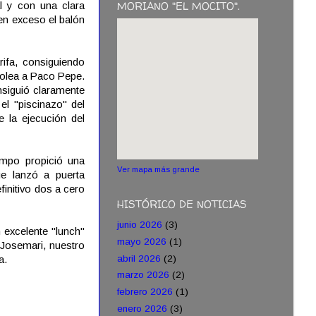
MORIANO "EL MOCITO".
l y con una clara
en exceso el balón
rifa, consiguiendo
 volea a Paco Pepe.
nsiguió claramente
 el "piscinazo" del
 la ejecución del
ampo propició una
Ver mapa más grande
e lanzó a puerta
finitivo dos a cero
HISTÓRICO DE NOTICIAS
junio 2026
(3)
 excelente "lunch"
mayo 2026
(1)
 Josemari, nuestro
abril 2026
(2)
a.
marzo 2026
(2)
febrero 2026
(1)
enero 2026
(3)