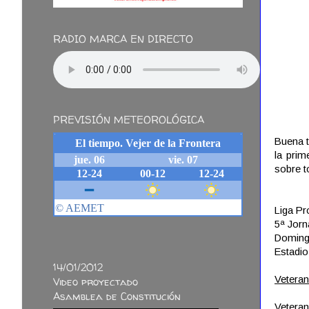
RADIO MARCA EN DIRECTO
PREVISIÓN METEOROLÓGICA
Buena t
la prim
sobre t
Liga Pr
5ª Jor
Domingo
Estadio
14/01/2012
Veteran
Video proyectado
Asamblea de Constitución
Vetera