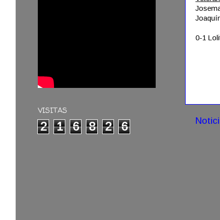
Josema
Joaquín
0-1 L
VISITAS
Notic
2
1
6
8
2
6