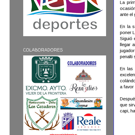
La prim
ocasión
ante el
En la s
poner L
Siguió 
llegar 
COLABORADORES
jugador
penalti
En las
excele
colándo
a favor 
Después
que sir
capi, h