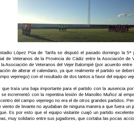
stadio López Púa de Tarifa se disputó el pasado domingo la 5ª j
ial de Veteranos de la Provincia de Cádiz entre la Asociación de 
y la Asociación de Veteranos del Vejer Balompié (por acuerdo entre
ación de alterar el calendario, ya que realmente el partido se debe
ampo vejeriego) con el resultado de dos tantos a favor del equipo vej
r que traía una baja importante para el partido con la ausencia po
 se incrementó con la repentina lesión de Manolito Muñoz al empez
 centro del campo vejeriego no era el de otros grandes partidos. Pe
te viento de levante no ayudaban de ninguna manera a que fuera un p
que. Es por esto que el equipo visitante cuajó un partido excelen
eas, muy solidario entre sus jugadores, que cortaba las pocas accio