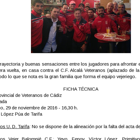
rayectoria y buenas sensaciones entre los jugadores para afrontar e
era vuelta, en casa contra el C.F. Alcalá Veteranos (aplazado de la
odo lo que se nota es la gran familia que forma el equipo vejeriego.
FICHA TÉCNICA
ovincial de Veteranos de Cádiz
nada
, 29 de noviembre de 2016 - 16,30 h.
 López Púa de Tarifa
os U. D. Tarifa
: No se dispone de la alineación por la falta del acta de
nos Vejer Balompié C.F.
: Yeyo, Fenoy, Víctor López, Primitivo,