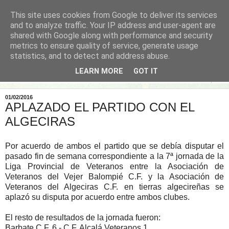
This site uses cookies from Google to deliver its services
and to analyze traffic. Your IP address and user-agent are
shared with Google along with performance and security
metrics to ensure quality of service, generate usage
statistics, and to detect and address abuse.
LEARN MORE
GOT IT
▼
01/02/2016
APLAZADO EL PARTIDO CON EL
ALGECIRAS
Por acuerdo de ambos el partido que se debía disputar el
pasado fin de semana correspondiente a la 7ª jornada de la
Liga Provincial de Veteranos entre la Asociación de
Veteranos del Vejer Balompié C.F. y la Asociación de
Veteranos del Algeciras C.F. en tierras algecireñas se
aplazó su disputa por acuerdo entre ambos clubes.
El resto de resultados de la jornada fueron:
Barbate C.F. 6 - C.F. Alcalá Veteranos 1