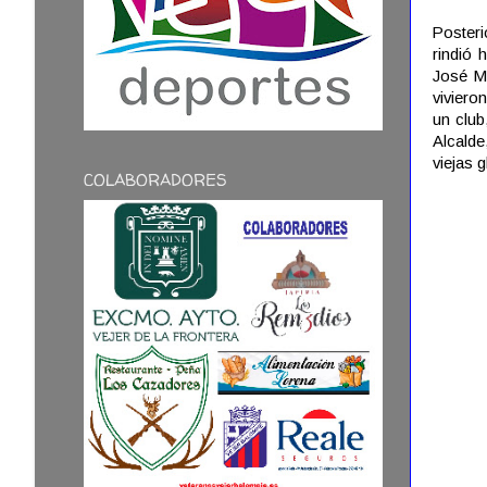
Poster
rindió 
José Ma
viviero
un club
Alcalde
viejas g
COLABORADORES