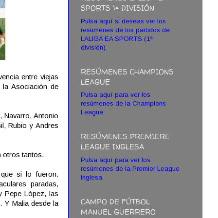
SPORTS 1ª DIVISIÓN
Pulsa aquí si deseas ver los
resúmenes de los partidos de
LALIGA EA SPORTS (1ª
división).
RESÚMENES CHAMPIONS
encia entre viejas
LEAGUE
y la Asociación de
Pulsa aquí para ver los
resúmenes de la Champions
League.
, Navarro, Antonio
il, Rubio y Andres
RESÚMENES PREMIERE
LEAGUE INGLESA
 otros tantos.
Pulsa aquí para ver los
resúmenes de la Premier League
que si lo fueron.
inglesa.
aculares paradas,
 y Pepe López, las
CAMPO DE FÚTBOL
. Y Malia desde la
MANUEL GUERRERO