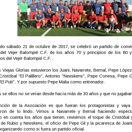
do sábado 21 de octubre de 2017, se celebró un partido de conviv
 del Vejer Balompié C.F. de los años 70 y principios de los 80 
os del Vejer Balompié C.F. .
 Viejas Glorias estuvieron los Juani, Navarrete, Bernal, Pepe López
Cristóbal "El Palillero", Antonio "Neeskens", Pepe Conesa, Pepe G
"El Puti". Y por supuesto Pepe Malia como entrenador.
 se ellos no se veían desde hacía más de 30 años y que no jugaban
ención de la Asociación es que fueran los protagonistas y vaya 
taron de lo lindo. Vimos a Navarrete y Bernal haciendo espect
o en cuenta los años que tienen; revivimos el toque de Cristóbal
de Rubio y Neeskens, el oficio de Pepe Gil y la picaresca de Juani
rganizando como si fuera un partido oficial.