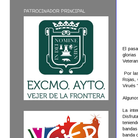
PATROCINADOR PRINCIPAL
El pasa
glorias
Veteran
Por las
Rojas, 
Virués 
Algunos
La int
Disfru
teniend
bandas 
banda o