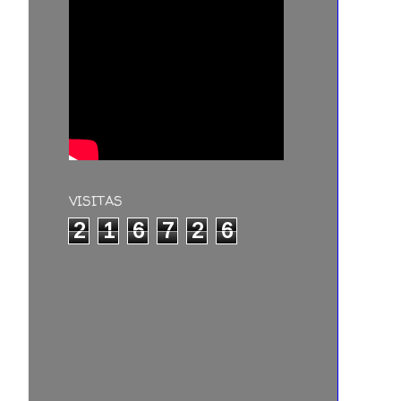
VISITAS
2
1
6
7
2
6