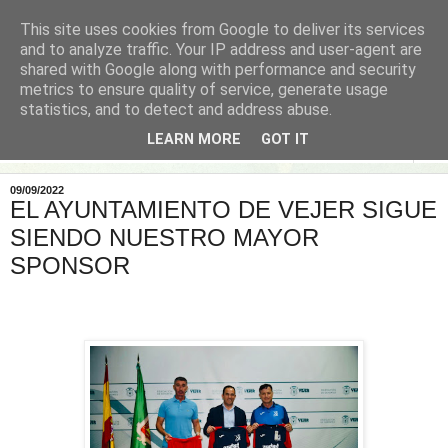
This site uses cookies from Google to deliver its services
and to analyze traffic. Your IP address and user-agent are
shared with Google along with performance and security
metrics to ensure quality of service, generate usage
statistics, and to detect and address abuse.
LEARN MORE
GOT IT
▼
09/09/2022
EL AYUNTAMIENTO DE VEJER SIGUE
SIENDO NUESTRO MAYOR
SPONSOR